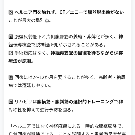
5️⃣
ヘルニア門を触れず、CT／エコーで臓器脱出像がない
ことが最大の鑑別点。
6️⃣ 腹壁反射低下と片側腹部筋の萎縮・菲薄化が多く、神
経伝導検査で脱神経所見が示されることがある。
7️⃣ 手術適応はなく、
神経再支配の回復を待ちながら保存
療法が原則
。
8️⃣ 回復には2〜12か月を要することが多く、高齢者・糖尿
病では遷延しやすい。
9️⃣ リハビリは
腹横筋・腹斜筋の選択的トレーニング
で非
対称性を抑えて進行予防を図る。
「ヘルニアではなく神経麻痺による一時的な腹壁膨隆で、
自然回復が期待できる」ことを説明すると患者満足度が高