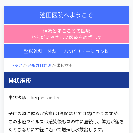
池田医院へようこそ
信頼とまごころの医療
からだにやさしい医療をめざして
整形外科 外科 リハビリテーション科
トップ
＞
整形外科辞典
＞ 帯状疱疹
帯状疱疹
帯状疱疹 herpes zoster
子供の頃に罹る水疱瘡は1週間ほどで自然に治りますが、
この水痘ウイルスは感染後も体の中に居続け、体力が落ち
たときなどに神経に沿って増殖し水数出します。