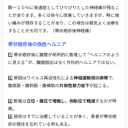
数～１０％に後遺症としてびりびりとした神経痛が残るこ
とがあります。多くは徐々に改善していきますが、時に強
い痛みが残存することがあり、この場合は根気よく治療を
することが大切です。（帯状疱疹後神経痛）
帯状疱疹後の偽性ヘルニア
1️⃣ 帯状疱疹後に腹壁が局所的に膨隆して “ヘルニアのよう
に見える” が、臓器脱出はなく外科的ヘルニアではない。
2️⃣ 原因はウイルス再活性化による
神経運動枝の麻痺
で、
腹直筋・腹斜筋・腹横筋の
片側性筋力低下
が起こる。
3️⃣ 膨隆は
立位・腹圧で増強し、仰臥位で軽減
するのが特
徴。
4️⃣ 皮疹はすでに治癒していることが多く、患者が帯状疱
疹の既往を忘れている例もある。