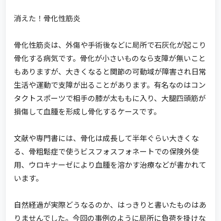
消えた！骨化性筋炎
骨化性筋炎は、外傷や手術後などに局所で石灰化が起こり
骨化する病気です。骨化が小さいものなら支障が無いこと
もありますが、大きくなると関節の可動域が障害され日常
生活や運動で支障が出ることがあります。有名なのはコン
タクトスポーツで相手の膝が太ももに入り、大腿四頭筋が
損傷して血腫を形成し骨化するケースです。
文献や専門書には、骨化は成長して半年ぐらい大きくな
る、骨粗鬆症で使うビスフォスフォネートでの保険外使
用、ウロキナーゼにより血腫を溶かす治療などが書かれて
います。
自然経過が実際どうなるのか、はっきりと書いたものはあ
りませんでした。今回の事例のように局所に負荷を掛けな