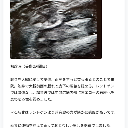
初診時（受傷2週間目）
蹴りを大腿に受けて受傷。正座をすると突っ張るとのことで来
院。触診で大腿前面の腫れと皮下の硬結を認める。レントゲン
では骨傷なし。超音波では中間広筋内部に高エコーの石灰化を
思わせる像を認めました。
＊石灰化はレントゲンより超音波の方が遙かに感度が高いです。
直ちに運動を控えて貰っておとなしい生活を指導でしました。