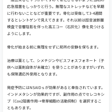
応急措置をしっかりと行う。無理なストレッチなどを早期
に行わないことなどが重要です。骨化は受傷して3-4週間
するとレントゲンで見えてきます。それ以前は超音波断層
検査で音響陰影を伴った高エコー（石灰化）像を見つける
ようにします。
骨化が始まる前に無理をせずに局所の安静を保ちます。
治療は薬として、シメチジンやビスフォスフォネート（子
供へは薬剤自体が未確立）を使うことがありますがいずれ
も保険適応外使用となります。
発症予防にはNSAIDｓが効果があると奉告されています。
インドメタシンが効果的ですが、副作用の点でセレコキシ
ブ（Cox2阻害作用→骨芽細胞の活動抑制）を選択するこ
ともあります。