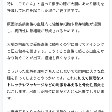
特に「モモかん」と言って相手の膝が大腿にあたり筋肉を
挫滅して出血を起こした場合が要注意です。
原因は筋損傷後の血腫内に線維芽細胞や骨芽細胞が浸潤
し、異所性に骨組織が形成されるためです。
大腿の前面では受傷直後に膝をくの字に曲げてアイシング
と圧迫包帯を巻きます。こうすると直後に起こる出血をか
なり防ぐことが出来、経過も良くなります。
こういった応急処理をきちんとしないで筋肉内に大きな血
腫を作ってしまうとやっかいです。これに
加えて無理なス
トレッチやマッサージなどの刺激を与えると骨化性筋炎
を
起こします。出血した部位に骨がどんどん出来てしまいま
す。
一度出来るとやっかいですので骨化させないように当初の