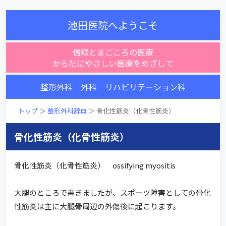
池田医院へようこそ
信頼とまごころの医療
からだにやさしい医療をめざして
整形外科 外科 リハビリテーション科
トップ
＞
整形外科辞典
＞ 骨化性筋炎（化骨性筋炎）
骨化性筋炎（化骨性筋炎）
骨化性筋炎（化骨性筋炎） ossifying myositis
大腿のところで書きましたが、スポーツ障害としての骨化
性筋炎は主に大腿骨周辺の外傷後に起こります。