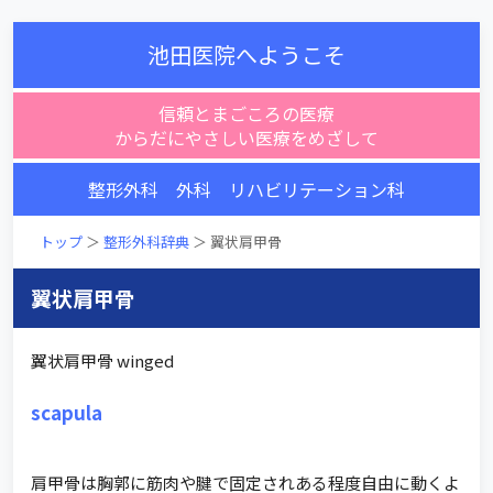
池田医院へようこそ
信頼とまごころの医療
からだにやさしい医療をめざして
整形外科 外科 リハビリテーション科
トップ
＞
整形外科辞典
＞ 翼状肩甲骨
翼状肩甲骨
翼状肩甲骨 winged
scapula
肩甲骨は胸郭に筋肉や腱で固定されある程度自由に動くよ