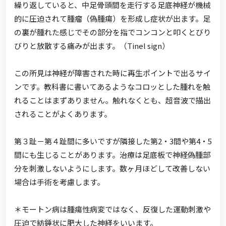
繰り返していると、中足骨頭間を走行する足底神経が機械
的に圧迫されて腫瘤（偽腫瘍）を形成し症状が出ます。足
の裏が腫れた感じでその部分を指でコンコンと叩くとびり
びりと放散する痛みが出ます。（Tinel sign）
この所見は神経が障害された時に再生ポイントで出るサイ
ンです。教科書に書いてあるようなコロッとした腫れを触
れることはまずありません。触れなくとも、超音波で描出
されることがよくあります。
第３趾－第４趾間に多いですが隣接した第2・3間や第4・5
間にも生じることがあります。治療は足底板で神経偽腫部
分を刺激しないようにします。数ヶ月ほどして改善しない
場合は手術を考慮します。
＊モートン病は腫瘍性病変ではなく、反復した運動刺激や
圧迫で紡錘状に肥大した神経をいいます。