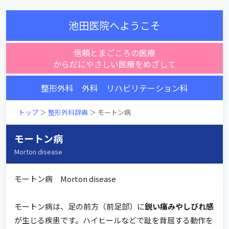
池田医院へようこそ
信頼とまごころの医療
からだにやさしい医療をめざして
整形外科 外科 リハビリテーション科
トップ
＞
整形外科辞典
＞ モートン病
モートン病
Morton disease
モートン病 Morton disease
モートン病は、足の前方（前足部）に
鋭い痛みやしびれ感
が生じる疾患です。ハイヒールなどで趾を背屈する動作を