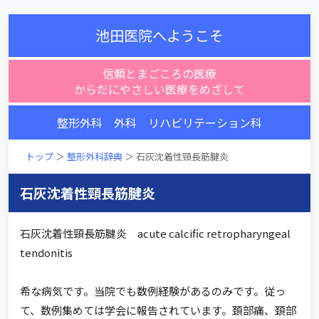
池田医院へようこそ
信頼とまごころの医療
からだにやさしい医療をめざして
整形外科 外科 リハビリテーション科
トップ
＞
整形外科辞典
＞ 石灰沈着性頸長筋腱炎
石灰沈着性頸長筋腱炎
石灰沈着性頸長筋腱炎 acute calcific retropharyngeal
tendonitis
希な病気です。当院でも数例経験があるのみです。従っ
て、数例集めては学会に報告されています。頚部痛、頚部