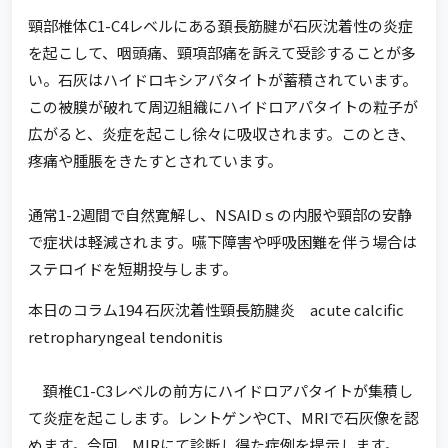
頸部椎体C1-C4レベルにある頚長筋腱が石灰沈着性の炎症
を起こして、咽頭痛、頸項部痛を訴えて受診することが多
い。石灰はハイドロキシアパタイトが蓄積されています。
この被膜が破れて周辺組織にハイドロアパタイトの粒子が
広がると、炎症を起こし徐々に吸収されます。このとき、
疼痛や腫脹をきたすとされています。
通常1-2週間で自然寛解し、NSAIDｓの内服や頸部の安静
で症状は軽減されます。嚥下障害や呼吸困難を伴う場合は
ステロイドを短期投与します。
本日のコラム194 石灰沈着性頸長筋腱炎 acute calcific
retropharyngeal tendonitis
頚椎C1-C3レベルの前方にハイドロアパタイトが集積し
て炎症を起こします。レントゲンやCT、MRIで石灰像を認
めます。今回、MIRにて診断し得た症例を提示します。