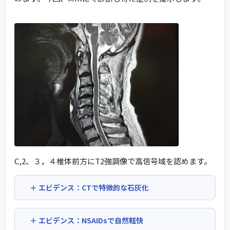
C,2、３，４椎体前方にT2強調像で高信号域を認めます。
エビデンス：CTで特徴的な石灰化
エビデンス：NSAIDsで自然軽快