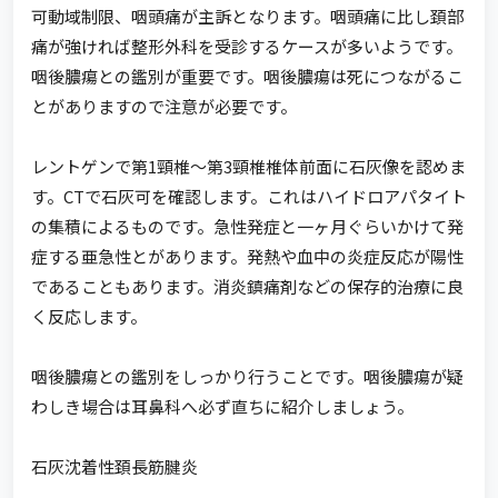
可動域制限、咽頭痛が主訴となります。咽頭痛に比し頚部
痛が強ければ整形外科を受診するケースが多いようです。
咽後膿瘍との鑑別が重要です。咽後膿瘍は死につながるこ
とがありますので注意が必要です。
レントゲンで第1頸椎～第3頸椎椎体前面に石灰像を認めま
す。CTで石灰可を確認します。これはハイドロアパタイト
の集積によるものです。急性発症と一ヶ月ぐらいかけて発
症する亜急性とがあります。発熱や血中の炎症反応が陽性
であることもあります。消炎鎮痛剤などの保存的治療に良
く反応します。
咽後膿瘍との鑑別をしっかり行うことです。咽後膿瘍が疑
わしき場合は耳鼻科へ必ず直ちに紹介しましょう。
石灰沈着性頚長筋腱炎