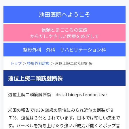
池田医院へようこそ
信頼とまごころの医療
からだにやさしい医療をめざして
整形外科 外科 リハビリテーション科
トップ
＞
整形外科辞典
＞ 遠位上腕二頭筋腱断裂
遠位上腕二頭筋腱断裂
遠位上腕二頭筋腱断裂 distal biceps tendon tear
米国の報告では30-60歳の男性にみられ近位の断裂が９
７％、遠位は３％とされています。日本では珍しい疾患で
す。バーベルを持ち上げたり強いが威力が働くとポップ音