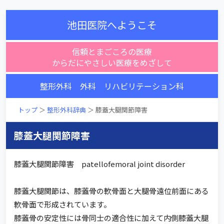
池田医院へようこそ
信頼とまごころの医療
からだにやさしい医療をめざして
整形外科 外科 リハビリテーション科
トップ
＞
整形外科辞典
＞ 膝蓋大腿関節障害
膝蓋大腿関節障害
膝蓋大腿関節障害 patellofemoral joint disorder
膝蓋大腿関節は、膝蓋骨の軟骨面と大腿骨遠位前面にある
軟骨面で形成されています。
膝蓋骨の安定性には骨同士の適合性に加えて内側膝蓋大腿