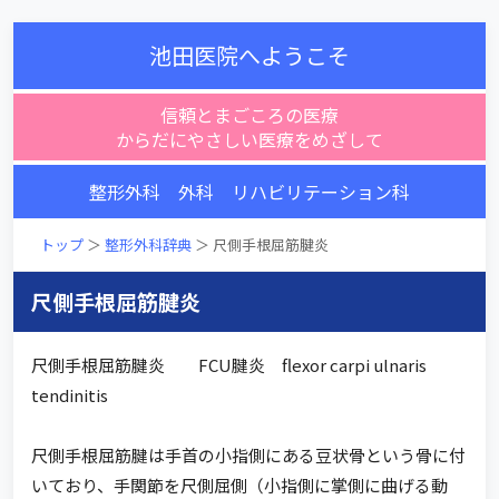
池田医院へようこそ
信頼とまごころの医療
からだにやさしい医療をめざして
整形外科 外科 リハビリテーション科
トップ
＞
整形外科辞典
＞ 尺側手根屈筋腱炎
尺側手根屈筋腱炎
尺側手根屈筋腱炎 FCU腱炎 flexor carpi ulnaris
tendinitis
尺側手根屈筋腱は手首の小指側にある豆状骨という骨に付
いており、手関節を尺側屈側（小指側に掌側に曲げる動