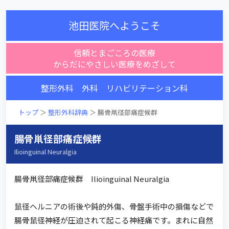
池田医院へようこそ
信頼とまごころの医療
からだにやさしい医療をめざして
整形外科 外科 リハビリテーション科
トップ
＞
整形外科辞典
＞ 腸骨鼡径部痛症候群
腸骨鼡径部痛症候群
Ilioinguinal Neuralgia
腸骨鼡径部痛症候群 Ilioinguinal Neuralgia
鼠径ヘルニアの術後や鈍的外傷、骨盤手術中の損傷などで
腸骨鼠径神経が圧迫されて起こる神経痛です。まれに自然