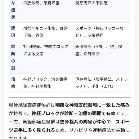
な
の放散痛、感覚障害
関節周囲の不快感
症
状
誘
鼡径ヘルニア術後、骨盤
スポーツ（特にサッカーな
因
手術、外傷
ど）、反復動作
診
Tinel徴候、神経ブロック
画像診断（MRI）、徒手検
断
による反応
査、除外診断
の
鍵
治
神経ブロック、消炎鎮痛
保存療法（理学療法、ストレ
療
薬、神経剥離術
ッチ）、手術（まれ）
腸骨鼡径部痛症候群は
明確な神経支配領域に一致した痛み
が特徴で、
神経ブロックが診断・治療の両面で有効
です。
一方、鼡径部痛症候群は
筋骨格系の障害が中心
で、
スポー
ツ選手に多く見られる
ため、リハビリや運動療法が主軸に
なります。