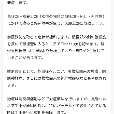
発症します。
鼠径部～陰嚢上部（女性の場合は鼠径部～恥丘・外陰唇）
にかけて痛みと感覚障害が生じ、大腿上部に放散します。
前屈姿勢を取ると症状が緩和します。鼠径部外側の腹横筋
を貫いて鼠径管に入るところでTinel signを認めます。腸
骨鼠径神経はL1神経より分枝しており一部Th12も混じて
いることがあります。
鑑別診断として、外鼠径ヘルニア、腸腰筋由来の疼痛、閉
鎖神経痛、さらには腰椎由来の神経根症状なども考慮され
ます。
治療は消炎鎮痛剤などで対症療法を行いますが、鼠径ヘル
ニア手術が原因の場合、特にパッチなどで絞扼されている
時は手術を行い絞扼を解除します。