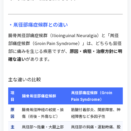
・鼡径部痛症候群との違い
腸骨鼡径部痛症候群（Ilioinguinal Neuralgia）と「鼡径
部痛症候群（Groin Pain Syndrome）」は、どちらも鼠径
部に痛みを生じる疾患ですが、
原因・病態・治療方針に明
確な違い
があります。
主な違いの比較
項
鼡径部痛症候群（Groin
腸骨鼡径部痛症候群
目
Pain Syndrome）
原
腸骨鼡径神経の絞扼・損
筋腱付着部炎、関節障害、神
因
傷（術後・外傷など）
経障害など多因子性
主
鼡径部〜陰嚢・大腿上部
鼡径部の鈍痛・運動時痛、股