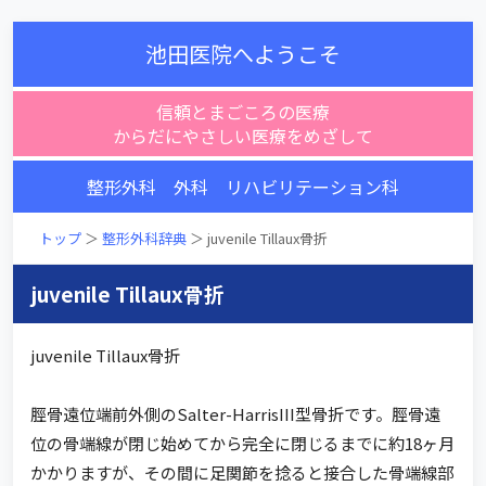
池田医院へようこそ
信頼とまごころの医療
からだにやさしい医療をめざして
整形外科 外科 リハビリテーション科
トップ
＞
整形外科辞典
＞ juvenile Tillaux骨折
juvenile Tillaux骨折
juvenile Tillaux骨折
脛骨遠位端前外側のSalter-HarrisIII型骨折です。脛骨遠
位の骨端線が閉じ始めてから完全に閉じるまでに約18ヶ月
かかりますが、その間に足関節を捻ると接合した骨端線部