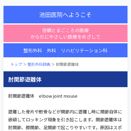
池田医院へようこそ
信頼とまごころの医療
からだにやさしい医療をめざして
整形外科 外科 リハビリテーション科
トップ
＞
整形外科辞典
＞ 肘関節遊離体
肘関節遊離体
肘関節遊離体 elbow joint mouse
遊離した骨片や軟骨などが関節内に遊離し時に関節自体に
嵌頓してロッキング現象を引き起こします。関節遊離体は
肘関節、膝関節、足関節で起こりやすいです。原因はスポ