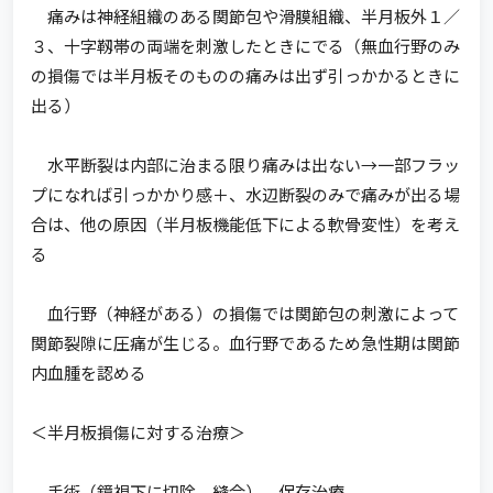
痛みは神経組織のある関節包や滑膜組織、半月板外１／
３、十字靱帯の両端を刺激したときにでる（無血行野のみ
の損傷では半月板そのものの痛みは出ず引っかかるときに
出る）
水平断裂は内部に治まる限り痛みは出ない→一部フラッ
プになれば引っかかり感＋、水辺断裂のみで痛みが出る場
合は、他の原因（半月板機能低下による軟骨変性）を考え
る
血行野（神経がある）の損傷では関節包の刺激によって
関節裂隙に圧痛が生じる。血行野であるため急性期は関節
内血腫を認める
＜半月板損傷に対する治療＞
手術（鏡視下に切除、縫合）、保存治療。