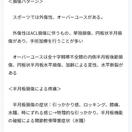
＜損傷パターン＞
スポーツでは外傷性、オーバーユースがある。
外傷性はACL損傷に伴うもの、単独損傷、円板状半月損
傷があり、手術加療を行うことが多い
オーバーユースは全十字靱帯不全膝の内側半月板後節損
傷、円板状半月板水平損傷、加齢による変性、水平断裂が
ある
＜半月板損傷による疼痛＞
半月板損傷の症状：引っかかり感、ロッキング、膝痛、
水腫、時にずれる感じ→物理的な引っかかり、半月板機能
の破綻による関節軟骨障害症状（水腫）