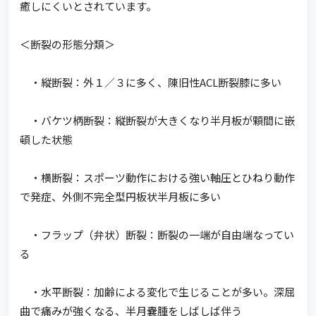
癒しにくいとされています。
＜断裂の形態分類＞
・縦断裂：外１／３に多く、陳旧性ACL断裂膝に多い
・バケツ柄断裂：縦断裂が大きくなり半月板が顆間に嵌
頓した状態
・横断裂：スポーツ動作における強い軸圧とひねり動作
で発症、外側不完全型円板状半月板に多い
・フラップ（弁状）断裂：断裂の一端が自由端なってい
る
・水平断裂：加齢による変化で生じることが多い。深屈
曲で痛みが強くなる、半月嚢腫をしばしば伴う