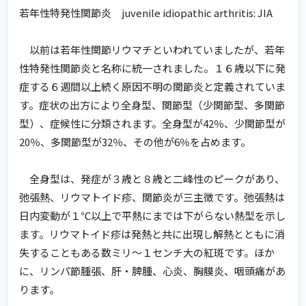
若年性特発性関節炎 juvenile idiopathic arthritis: JIA
以前は若年性関節リウマチといわれていましたが、若年
性特発性関節炎と名称に統一されました。１６歳以下に発
症する６週間以上続く原因不明の関節炎と定義されていま
す。症状の出方により全身型、関節型（少関節型、多関節
型）、症候性に分類されます。全身型が42％、少関節型が
20％、多関節型が32％、その他が6％を占めます。
全身型は、発症が３歳と８歳と二峰性のピークがあり、
弛張熱、リウマトイド疹、関節炎が三主徴です。弛張熱は
日内変動が１℃以上で平熱にまでは下がらない熱型を示し
ます。リウマトイド疹は発熱と共に出現し解熱とともに消
失することもある数ミリ～１センチ大の紅斑です。ほか
に、リンパ節腫張、肝・脾腫、心炎、胸膜炎、咽頭痛があ
ります。