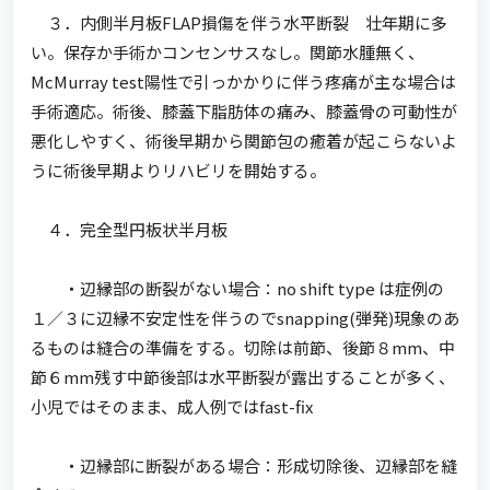
３．内側半月板FLAP損傷を伴う水平断裂 壮年期に多
い。保存か手術かコンセンサスなし。関節水腫無く、
McMurray test陽性で引っかかりに伴う疼痛が主な場合は
手術適応。術後、膝蓋下脂肪体の痛み、膝蓋骨の可動性が
悪化しやすく、術後早期から関節包の癒着が起こらないよ
うに術後早期よりリハビリを開始する。
４．完全型円板状半月板
・辺縁部の断裂がない場合：no shift type は症例の
１／３に辺縁不安定性を伴うのでsnapping(弾発)現象のあ
るものは縫合の準備をする。切除は前節、後節８mm、中
節６mm残す中節後部は水平断裂が露出することが多く、
小児ではそのまま、成人例ではfast-fix
・辺縁部に断裂がある場合：形成切除後、辺縁部を縫