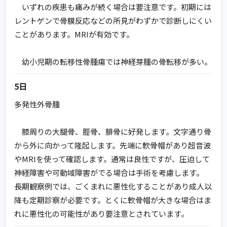
いずれの疾患も痛みが続く場合は要注意です。初期には
レントゲンで骨膜反応などの所見がわずかで診断しにくい
ことがあります。MRIが有効です。
幼小児期の転移性骨腫瘍では神経芽腫の骨転移が多い。
5日
多発性外骨腫
膝周りの大腿骨、脛骨、腓骨に好発します。文字通り骨
から外に向かって隆起します。先端に軟骨帽があり超音波
やMRIを使って確認します。通常は良性ですが、圧迫して
神経障害や可動域障害がでる場合は手術を考慮します。
長期観察例では、ごくまれに悪性化することがあり成人以
降も定期診察が必要です。とくに軟骨帽が大きな場合はま
れに悪性化の可能性があり要注意とされています。