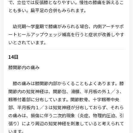
で、立位では反張膝となりやすい。慢性の膝痛を訴えるこ
とも多い。扁平足の合併もみられます。
幼児期～学童期で膝痛がみられる場合、内側アーチサポ
ートヒールアップウェッジ補高を行うと症状が改善しやす
いとされています。
14日
膝関節内の痛み
膝の痛みは膝関節内部からくることもよくあります。膝
関節内の知覚神経は、関節包、滑膜、半月板の外１／３、
靱帯付着部に分布しています。関節軟骨、十字靱帯中央
部、半月板内１／３は知覚神経が分布しておらず、それら
の痛みは、損傷に伴う二次的現象（炎症、物理的圧迫、引
張り）により周辺の知覚神経を刺激していると考えられて
います。