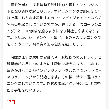
膝を伸展屈曲する運動で外側上顆と擦れインピンジメン
トとなり炎症が起こります。早いランニングは膝を３０°
以上屈曲したまま着地するのでインピンジメントとならず
靭帯炎を起こしにくいのですが、遅く走る（スローランニ
ング）と３０°前後を擦るようになり発症しやすくなりま
す。下り坂、ジョギング、不整地、雨の日のランニングで
起こりやすい。靭帯炎と滑液包炎を起こします。
治療はまずは局所の安静です。腸脛靱帯のストレッチと
股関節が内反しないように中殿筋を鍛えるようにします。
痛みが改善したらインピンジメントを起こさないように早
めのランニングから開始します。その後、徐々に遅いラン
ニングにしていきます。外顆の隆起が強い場合は、外顆を
削る手術を行います。
17日