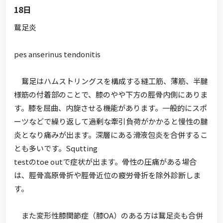
18日
鵞足炎
pes anserinus tendonitis
鵞足はハムストリングスを構成する縫工筋、薄筋、半腱
様筋の付着部のことで、膝のやや下方の脛骨内側にありま
す。膝を屈曲、内旋させる機能があります。一般的にスポ
ーツなどで繰り返して過剰な牽引負荷がかかると慢性の腱
炎となり痛みが出ます。深層にある滑液包炎を合併するこ
とも多いです。Squtting
testのtoe outで症状が出ます。骨性の圧痛がある場合
は、脛骨高原骨折や脛骨近位の疲労骨折を除外診断しま
す。
また変形性膝関節症（膝OA）のある方は鵞足炎も合併