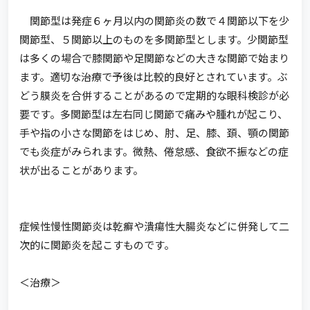
関節型は発症６ヶ月以内の関節炎の数で４関節以下を少
関節型、５関節以上のものを多関節型とします。少関節型
は多くの場合で膝関節や足関節などの大きな関節で始まり
ます。適切な治療で予後は比較的良好とされています。ぶ
どう膜炎を合併することがあるので定期的な眼科検診が必
要です。多関節型は左右同じ関節で痛みや腫れが起こり、
手や指の小さな関節をはじめ、肘、足、膝、頚、顎の関節
でも炎症がみられます。微熱、倦怠感、食欲不振などの症
状が出ることがあります。
症候性慢性関節炎は乾癬や潰瘍性大腸炎などに併発して二
次的に関節炎を起こすものです。
＜治療＞