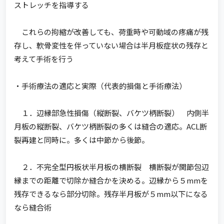
ストレッチを指導する
これらの拘縮が改善しても、荷重時や可動域の疼痛が残
存し、軟骨変性を伴っていない場合は半月板症状の残存と
考えて手術を行う
・手術療法の適応と実際（代表的損傷と手術療法）
１．辺縁部急性損傷（縦断裂、バケツ柄断裂） 内側半
月板の縦断裂、バケツ柄断裂の多くは縫合の適応。ACL断
裂再建と同時に。多くは中節から後節。
２．不完全型円板状半月板の横断裂 横断裂が関節包辺
縁までの距離で切除か縫合かを決める。辺縁から５mmを
残存できるなら部分切除。残存半月板が５mm以下になる
なら縫合術