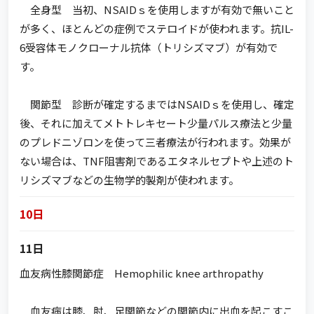
全身型 当初、NSAIDｓを使用しますが有効で無いこと
が多く、ほとんどの症例でステロイドが使われます。抗IL-
6受容体モノクローナル抗体（トリシズマブ）が有効で
す。
関節型 診断が確定するまではNSAIDｓを使用し、確定
後、それに加えてメトトレキセート少量パルス療法と少量
のプレドニゾロンを使って三者療法が行われます。効果が
ない場合は、TNF阻害剤であるエタネルセプトや上述のト
リシズマブなどの生物学的製剤が使われます。
10日
11日
血友病性膝関節症 Hemophilic knee arthropathy
血友病は膝、肘、足関節などの関節内に出血を起こすこ