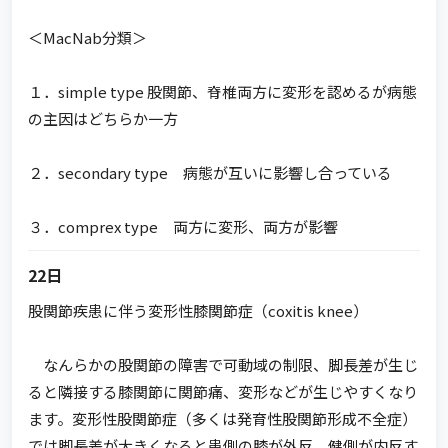
＜MacNab分類＞
１．simple type 股関節、脊椎両方に変形を認めるが病態
の主因はどちらか一方
２．secondary type 病態が互いに影響し合っている
３．comprex type 両方に変形、両方が影響
22日
股関節疾患に伴う変形性膝関節症（coxitis knee）
なんらかの股関節の障害で可動域の制限、脚長差が生じ
ると隣接する膝関節に関節痛、変形などが生じやすくなり
ます。変形性股関節症（多くは発育性股関節形成不全症）
では脚長差が大きくなると患側の膝が外反、健側が内反す