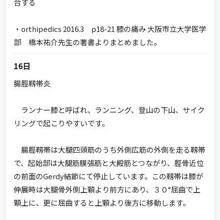
合する
・orthipedics 2016.3 p18-21 膝の痛み 大阪市立大学医学
部 橋本祐介先生の著書よりまとめました。
16日
腸脛靱帯炎
ランナー膝と呼ばれ、ランニング、登山の下山、サイク
リングで起こりやすいです。
腸脛靱帯は大腿四頭筋のうち外側広筋の外側を走る靱帯
で、起始部は大腿筋膜張筋と大殿筋とつながり、脛骨近位
の前面のGerdy結節にて停止しています。この靱帯は膝が
伸展時は大腿骨外側上顆より前方にあり、３０°屈曲で上
顆上に、更に屈曲すると上顆より後方に移動します。