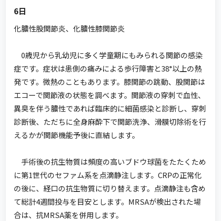
6日
化膿性股関節炎、化膿性膝関節炎
0歳児から乳幼児に多く学童期にもみられる関節の感染
症です。症状は患側の痛みによる歩行障害と38°以上の熱
発です。微熱のこともあります。膝関節の跳動、股関節は
エコーで関節液の状態を調べます。関節液の穿刺で血性、
異臭を伴う膿性であれば臨床的に細菌感染と診断し、穿刺
診断後、ただちに全身麻酔下で関節洗浄、滑膜切除術を行
えるかが関節機能予後に直結します。
手術後の抗生物質は頻度の高いブドウ球菌をたたくため
に第1世代のセファム系を点滴静注します。CRPの正常化
の後に、経口の抗生物質に切り替えます。点滴静注も含め
て総計4週間投与を目安とします。MRSAが検出された場
合は、抗MRSA薬を併用します。