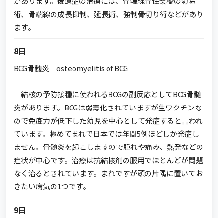
があります。後遺症の治療には、骨端線骨性架橋の切除
術、骨端線の成長抑制、延長術、強制骨切り術などがあり
ます。
8日
BCG骨髄炎 osteomyelitis of BCG
結核の予防接種に使われるBCGの副反応としてBCG骨髄
炎があります。BCGは弱毒化されていますが生ワクチンな
ので免疫力が低下した幼児を中心として発症すると言われ
ています。極めてまれで日本では年間5例ほどしか発症し
ません。骨髄炎を起こしますので腫れや痛み、熱発などの
症状が中心です。治療は抗結核剤の服用でほとんどが問題
なく治るとされています。まれですが頭の片隅に置いてお
きたい病気の1つです。
9日