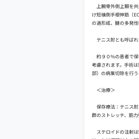
上腕骨外側上顆を共通
け短橈側手根伸筋（E
の過形成、腱の多発性
テニス肘とも呼ばれ
約９０％の患者で保
考慮されます。手術は
部）の病巣切除を行う
＜治療＞
保存療法：テニス肘
群のストレッチ、筋力
ステロイドの注射は短