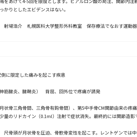
の間隔をあけて4-5回を限度とします。ヒアルロン酸の局注、関節内
っかりとしたエビデンスはない。
 射場浩介 札幌医科大学整形外科教室 保存療法でなおす運動器疾患 
る尺側に限定した痛みを起こす疾患
伸筋腱炎、腱鞘炎） 背屈、回外位で疼痛が誘発
状骨三角骨間、三角骨有鈎骨間）、第5中手骨CM関節由来の疼痛
少量のリドカイン（0.1ml）注射で症状消失。最終的には関節造影
 尺骨頭が月状骨を圧迫、骨軟骨変性を起こす。レントゲンでは中