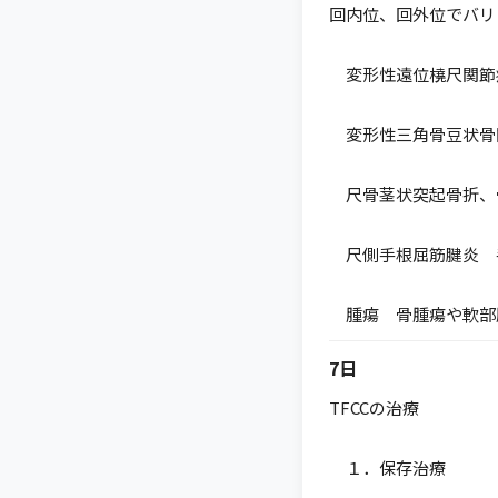
回内位、回外位でバリ
変形性遠位橈尺関節症
変形性三角骨豆状骨間関
尺骨茎状突起骨折、骨
尺側手根屈筋腱炎 
腫瘍 骨腫瘍や軟部
7日
TFCCの治療
１．保存治療