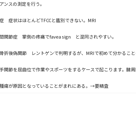
アンスの測定を行う。
 症状はほとんどTFCCと鑑別できない。MRI
節症 掌側の疼痛でfavea sign と混同されやすい。
折後偽関節 レントゲンで判明するが、MRIで初めて分かること
手関節を屈曲位で作業やスポーツをするケースで起こります。腱周
腫瘍が原因となっていることがまれにある。→要精査