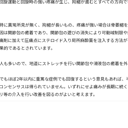
回旋運動と回旋時の強い疼痛が生じ、拘縮が進むとすべての方向で
特に異常所見が無く、拘縮が長いもの、疼痛が強い場合は骨萎縮を
因は関節包の癒着であり、関節包の遊びの消失により可動域制限や
痛剤に加えて圧痛点にステロイド入り局所麻酔薬を注入する方法が
果的であるとされています。
人も多いので、地道にストレッチを行い関節包や滑液包の癒着を外
もほぼ2年以内に重篤な症例でも回復するという意見もあれば、
コンセンサスは得られていません。いずれにせよ痛みが長期に続く
リ等の介入を行い改善を図るのがよいと考えます。