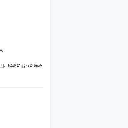
も
囲、腱鞘に沿った痛み