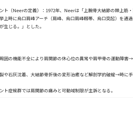
ト（Neerの定義）：1972年、Neerは「上腕骨大結節の棘上筋
挙上時に烏口肩峰アーチ（肩峰、烏口肩峰靱帯、烏口突起）を通過
が生じる。」とした。
周囲の機能不全により肩関節の休心位の異常や肩甲骨の運動障害→
裂や石灰沈着、大結節骨折後の変形治癒など解剖学的破綻→時に手
ント症候群では肩関節の痛みと可動域制限が主訴となる。