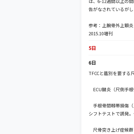
は、6-12週間以上
告がなされているがし
参考：上腕骨外上顆炎
2015.10増刊
5日
6日
TFCCと鑑別を要す
ECU腱炎（尺側手根
手根骨間靱帯損傷（月
シフトテストで誘発。
尺骨突き上げ症候群