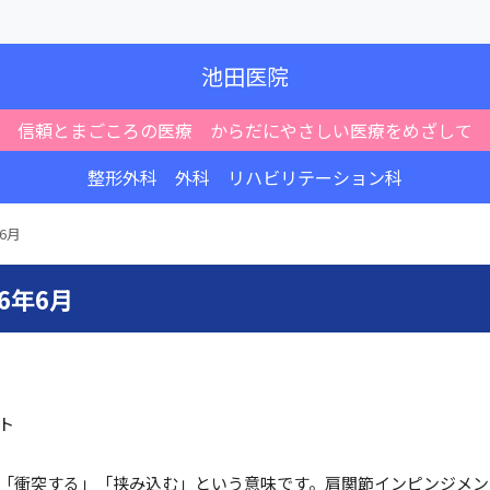
池田医院
信頼とまごころの医療 からだにやさしい医療をめざして
整形外科 外科 リハビリテーション科
年6月
6年6月
ト
「衝突する」「挟み込む」という意味です。肩関節インピンジメン