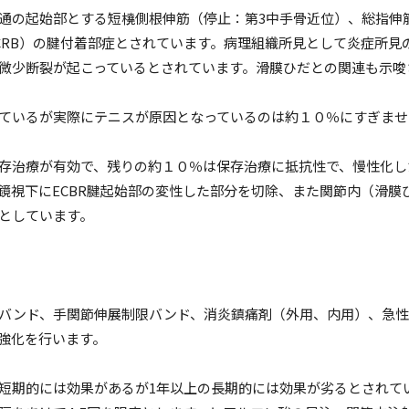
の起始部とする短橈側根伸筋（停止：第3中手骨近位）、総指伸
CRB）の腱付着部症とされています。病理組織所見として炎症所見
微少断裂が起こっているとされています。滑膜ひだとの関連も示唆
ているが実際にテニスが原因となっているのは約１０％にすぎませ
存治療が有効で、残りの約１０％は保存治療に抵抗性で、慢性化し
鏡視下にECBR腱起始部の変性した部分を切除、また関節内（滑膜
としています。
バンド、手関節伸展制限バンド、消炎鎮痛剤（外用、内用）、急性
強化を行います。
期的には効果があるが1年以上の長期的には効果が劣るとされて