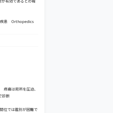
注射が有効であるとの報
Orthopedics
 疼痛は局所を圧迫、
で診断
間位では鑑別が困難で