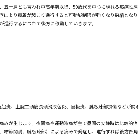
、五十肩とも言われ中高年期以降、50歳代を中心に現れる疼痛性
症により癒着が起こり進行すると可動域制限が強くなり拘縮となり
が進行するにつれて後方に移動していきます。
烏口突起炎、上腕二頭筋長頭滑液包炎、腱板炎、腱板疎部損傷などが関
痛みが生じます。夜間痛や運動時痛が主で昼間の安静時は比較的疼
、結節間溝、腱板疎部）による痛みで発症し、進行すれば後方四角