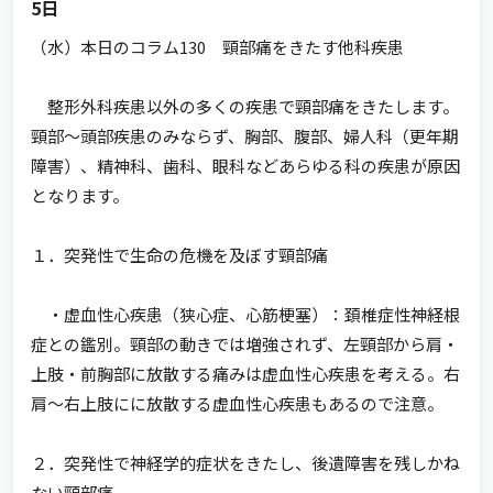
5日
（水）本日のコラム130 頸部痛をきたす他科疾患
整形外科疾患以外の多くの疾患で頸部痛をきたします。
頸部～頭部疾患のみならず、胸部、腹部、婦人科（更年期
障害）、精神科、歯科、眼科などあらゆる科の疾患が原因
となります。
１．突発性で生命の危機を及ぼす頸部痛
・虚血性心疾患（狭心症、心筋梗塞）：頚椎症性神経根
症との鑑別。頸部の動きでは増強されず、左頸部から肩・
上肢・前胸部に放散する痛みは虚血性心疾患を考える。右
肩～右上肢にに放散する虚血性心疾患もあるので注意。
２．突発性で神経学的症状をきたし、後遺障害を残しかね
ない頸部痛