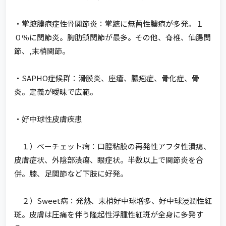
・掌蹠膿疱症性骨関節炎：掌蹠に無菌性膿疱が多発。１
０％に関節炎。胸肋鎖関節が最多。その他、脊椎、仙腸関
節、,末梢関節。
・SAPHO症候群：滑膜炎、座瘡、膿疱症、骨化症、骨
炎。定義が曖昧で広範。
・好中球性皮膚疾患
１）ベーチェット病：口腔粘膜の再発性アフタ性潰瘍、
皮膚症状、外陰部潰瘍、眼症状。半数以上で関節炎を合
併。膝、足関節など下肢に好発。
２）Sweet病：発熱、末梢好中球増多、好中球浸潤性紅
斑。皮膚は圧痛を伴う隆起性浮腫性紅斑が全身に多発す