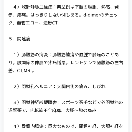
４）深部静脈血栓症：典型例は下肢の腫脹、熱感、発
赤、疼痛。はっきりしない例もある。d-dimerのチェッ
ク、血管エコー、造影CT
５．関連痛
１）腸腰筋の病変：腸腰筋膿瘍や血腫で膝痛のことあ
り。股関節の伸展で疼痛憎悪。レントゲンで腸腰筋の左右
差、CT,MRI。
２）閉鎖孔ヘルニア：大腿内側の痛み、しびれ
３）閉鎖神経絞扼障害：スポーツ選手などで外閉鎖筋の
過緊張で、内転筋不全麻痺、大腿～膝の痛み
４）骨盤内腫瘍：巨大なものは、閉鎖神経、大腿神経を