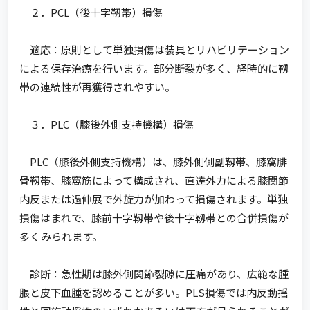
２．PCL（後十字靭帯）損傷
適応：原則として単独損傷は装具とリハビリテーション
による保存治療を行います。部分断裂が多く、経時的に靱
帯の連続性が再獲得されやすい。
３．PLC（膝後外側支持機構）損傷
PLC（膝後外側支持機構）は、膝外側側副靱帯、膝窩腓
骨靱帯、膝窩筋によって構成され、直達外力による膝関節
内反または過伸展で外旋力が加わって損傷されます。単独
損傷はまれで、膝前十字靱帯や後十字靱帯との合併損傷が
多くみられます。
診断：急性期は膝外側関節裂隙に圧痛があり、広範な腫
脹と皮下血腫を認めることが多い。PLS損傷では内反動揺