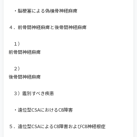
・脳梗塞による偽橈骨神経麻痺
４．前骨間神経麻痺と後骨間神経麻痺
１）
前骨間神経麻痺
２）
後骨間神経麻痺
３）鑑別すべき疾患
・遠位型CSAにおけるC8障害
５．遠位型CSAによるC8障害およびC8神経根症