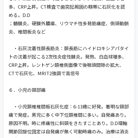
多、CRP上昇。CT検査で歯突起周囲の靱帯に石灰化を認
める。D.D
；髄膜炎、硬膜外膿瘍、リウマチ性多発筋痛症、側頭動脈
炎、椎間板炎など
・石灰沈着性頚長筋炎：頚長筋にハイドロキシアパタイ
トの沈着が起こる2次性炎症性腱炎。発熱、白血球増多、
CRP上昇。レントゲン頚椎側面像で後咽頭間隙の拡大、
CTで石灰化、MRIT2強調で高信号
６．小児の頸部痛
・小児頚椎椎間板石灰化症：6-13歳に好発。著明な頸部
痛で発症。男児に多く中下位頚椎間に多い。自発痛あり。
原因不明。時に疼痛性に斜頸をきたすことあり。D.D環軸
関節回旋位固定は自発痛が無く可動時痛のみ。治療は消炎