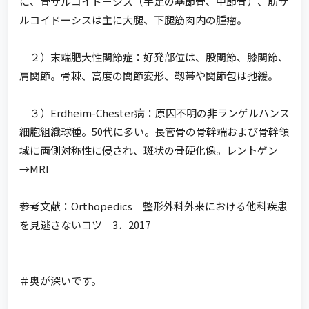
に、骨サルコイドーシス（手足の基節骨、中節骨）、筋サ
ルコイドーシスは主に大腿、下腿筋肉内の腫瘤。
２）末端肥大性関節症：好発部位は、股関節、膝関節、
肩関節。骨棘、高度の関節変形、靱帯や関節包は弛緩。
３）Erdheim-Chester病：原因不明の非ランゲルハンス
細胞組織球種。50代に多い。長管骨の骨幹端および骨幹領
域に両側対称性に侵され、斑状の骨硬化像。レントゲン
→MRI
参考文献：Orthopedics 整形外科外来における他科疾患
を見逃さないコツ 3．2017
＃奥が深いです。