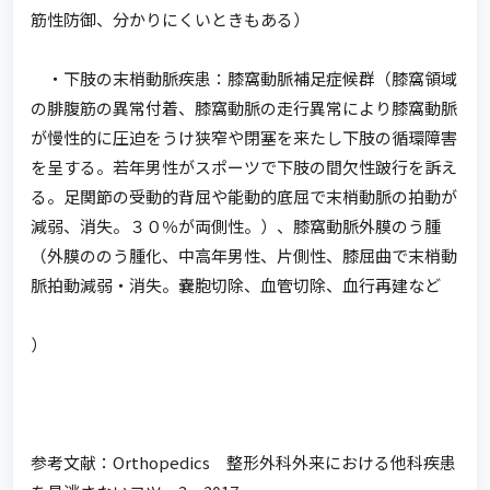
筋性防御、分かりにくいときもある）
・下肢の末梢動脈疾患：膝窩動脈補足症候群（膝窩領域
の腓腹筋の異常付着、膝窩動脈の走行異常により膝窩動脈
が慢性的に圧迫をうけ狭窄や閉塞を来たし下肢の循環障害
を呈する。若年男性がスポーツで下肢の間欠性跛行を訴え
る。足関節の受動的背屈や能動的底屈で末梢動脈の拍動が
減弱、消失。３０％が両側性。）、膝窩動脈外膜のう腫
（外膜ののう腫化、中高年男性、片側性、膝屈曲で末梢動
脈拍動減弱・消失。嚢胞切除、血管切除、血行再建など
）
参考文献：Orthopedics 整形外科外来における他科疾患