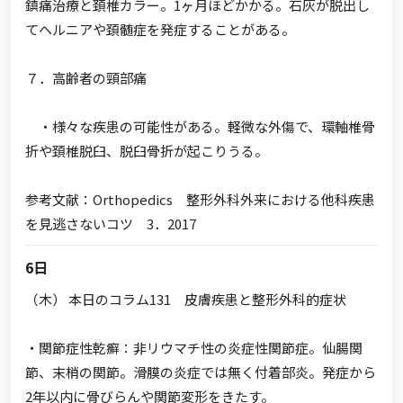
鎮痛治療と頚椎カラー。1ヶ月ほどかかる。石灰が脱出し
てヘルニアや頚髄症を発症することがある。
７．高齢者の頸部痛
・様々な疾患の可能性がある。軽微な外傷で、環軸椎骨
折や頚椎脱臼、脱臼骨折が起こりうる。
参考文献：Orthopedics 整形外科外来における他科疾患
を見逃さないコツ 3．2017
6日
（木） 本日のコラム131 皮膚疾患と整形外科的症状
・関節症性乾癬：非リウマチ性の炎症性関節症。仙腸関
節、末梢の関節。滑膜の炎症では無く付着部炎。発症から
2年以内に骨びらんや関節変形をきたす。