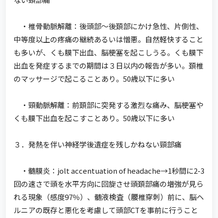
・椎骨動脈解離：後頭部～後頚部にかけ急性、片側性、
中等度以上の疼痛の継続あるいは憎悪。自然軽快すること
も多いが、くも膜下出血、脳梗塞を起こしうる。くも膜下
出血を発症するまでの期間は３日以内の報告が多い。頚椎
のマッサージで起こることあり。50歳以下に多い
・頸動脈解離：前頚部に突発する激烈な痛み、脳梗塞や
くも膜下出血を起こすことあり。50歳以下に多い
３．発熱を伴い神経学後遺症を残しかねない頸部痛
・髄膜炎：jolt accentuation of headache→1秒間に2-3
回の速さで頭を水平方向に回旋させ頭頚部痛の増強が見ら
れる現象（感度97％）、髄液検査（腰椎穿刺）前に、脳ヘ
ルニアの既存と悪化を考慮して頭部CTを事前に行うこと