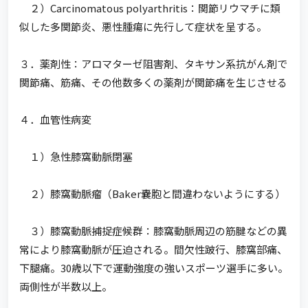
２）Carcinomatous polyarthritis：関節リウマチに類
似した多関節炎、悪性腫瘍に先行して症状を呈する。
３．薬剤性：アロマターゼ阻害剤、タキサン系抗がん剤で
関節痛、筋痛、その他数多くの薬剤が関節痛を生じさせる
４．血管性病変
１）急性膝窩動脈閉塞
２）膝窩動脈瘤（Baker嚢胞と間違わないようにする）
３）膝窩動脈捕捉症候群：膝窩動脈周辺の筋腱などの異
常により膝窩動脈が圧迫される。間欠性跛行、膝窩部痛、
下腿痛。30歳以下で運動強度の強いスポーツ選手に多い。
両側性が半数以上。