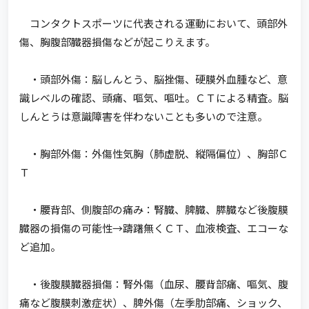
コンタクトスポーツに代表される運動において、頭部外
傷、胸腹部臓器損傷などが起こりえます。
・頭部外傷：脳しんとう、脳挫傷、硬膜外血腫など、意
識レベルの確認、頭痛、嘔気、嘔吐。ＣＴによる精査。脳
しんとうは意識障害を伴わないことも多いので注意。
・胸部外傷：外傷性気胸（肺虚脱、縦隔偏位）、胸部Ｃ
Ｔ
・腰背部、側腹部の痛み：腎臓、脾臓、膵臓など後腹膜
臓器の損傷の可能性→躊躇無くＣＴ、血液検査、エコーな
ど追加。
・後腹膜臓器損傷：腎外傷（血尿、腰背部痛、嘔気、腹
痛など腹膜刺激症状）、脾外傷（左季肋部痛、ショック、