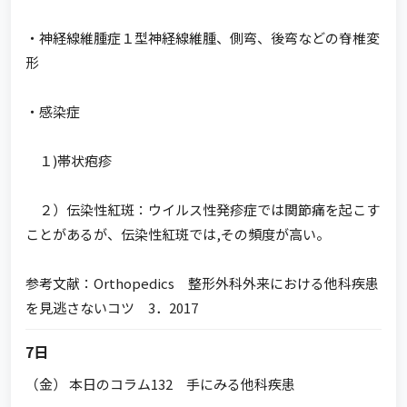
・神経線維腫症１型神経線維腫、側弯、後弯などの脊椎変
形
・感染症
１)帯状疱疹
２）伝染性紅斑：ウイルス性発疹症では関節痛を起こす
ことがあるが、伝染性紅斑では,その頻度が高い。
参考文献：Orthopedics 整形外科外来における他科疾患
を見逃さないコツ 3．2017
7日
（金） 本日のコラム132 手にみる他科疾患