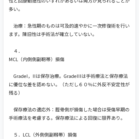
性と回旋動揺性のいずれかあるいは両方が見られることが
多い。
治療：急性期のものは可及的速やかに一次修復術を行い
ます。陳旧性は手術法が確立していない。
４．
MCL（内側側副靭帯）損傷
GradeI，IIは保存治療。GradeIIIは手術療法と保存療法
に優位な差を認めない。（ただし６０％に外反不安定性が
残る）
保存療法の適応外：脛骨側が損傷した場合は受傷早期の
手術療法を考慮する。保存療法による回復に限界あり。
５．LCL（外側側副靱帯）損傷