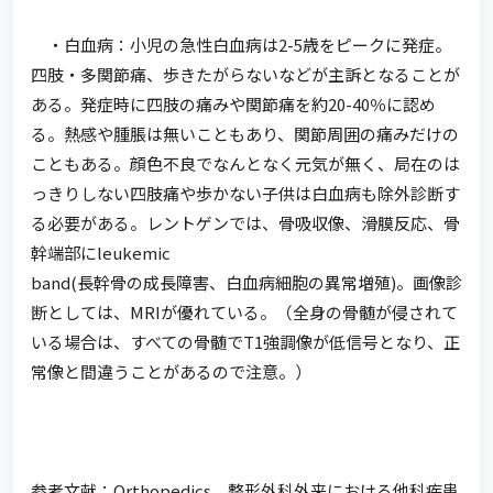
・白血病：小児の急性白血病は2-5歳をピークに発症。
四肢・多関節痛、歩きたがらないなどが主訴となることが
ある。発症時に四肢の痛みや関節痛を約20-40％に認め
る。熱感や腫脹は無いこともあり、関節周囲の痛みだけの
こともある。顔色不良でなんとなく元気が無く、局在のは
っきりしない四肢痛や歩かない子供は白血病も除外診断す
る必要がある。レントゲンでは、骨吸収像、滑膜反応、骨
幹端部にleukemic
band(長幹骨の成長障害、白血病細胞の異常増殖)。画像診
断としては、MRIが優れている。（全身の骨髄が侵されて
いる場合は、すべての骨髄でT1強調像が低信号となり、正
常像と間違うことがあるので注意。）
参考文献：Orthopedics 整形外科外来における他科疾患