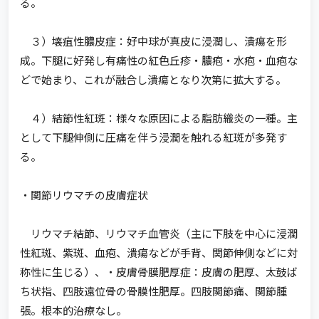
る。
３）壊疽性膿皮症：好中球が真皮に浸潤し、潰瘍を形
成。下腿に好発し有痛性の紅色丘疹・膿疱・水疱・血疱な
どで始まり、これが融合し潰瘍となり次第に拡大する。
４）結節性紅斑：様々な原因による脂肪織炎の一種。主
として下腿伸側に圧痛を伴う浸潤を触れる紅斑が多発す
る。
・関節リウマチの皮膚症状
リウマチ結節、リウマチ血管炎（主に下肢を中心に浸潤
性紅斑、紫斑、血疱、潰瘍などが手背、関節伸側などに対
称性に生じる）、・皮膚骨膜肥厚症：皮膚の肥厚、太鼓ば
ち状指、四肢遠位骨の骨膜性肥厚。四肢関節痛、関節腫
張。根本的治療なし。