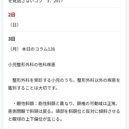
を見逃さないコツ 3．2017
2日
（日）
3日
（月） 本日のコラム128
小児整形外科の他科疾患
整形外科を受診する小児のうち、整形外科以外の疾患を
鑑別することは大切です。
・眼性斜頚：筋性斜頚と異なり、頚椎の可動域は正常、
患側閉眼で斜頸は戻る。頭部を斜頚位と反対に傾斜させる
と眼球の上下偏位が生じる。