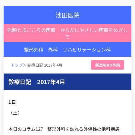
池田医院
信頼とまごころの医療 からだにやさしい医療をめざし
て
整形外科 外科 リハビリテーション科
トップ
＞ 診療日記 2017年4月
新患Web予約
診療日記 2017年4月
1日
（土）
本日のコラム127 整形外科を訪れる外傷性の他科疾患