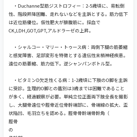
・Duchanne型筋ジストロフィー：2-5歳頃に、易転倒
性、階段昇降困難、走れないなどを主訴とする。筋力低下
は近位筋優位。仮性肥大が腓腹筋に。採血で
CK,LDH,GOT,GPT,アルドラーゼの上昇。
・シャルコー・マリー・トゥース病：両側下腿の筋萎縮
と感覚障害、足部変形を特徴とする遺伝性末梢神経疾患。
遠位の筋萎縮、筋力低下。逆シャンパンボトル型。
・ビタミンD欠乏性くる病：1-2歳頃に下肢のO脚を主訴
に受診。生理的O脚との鑑別は3歳までは困難であること
が多く、経過観察が必要。単純立位正面両下肢全長を撮影
し、大腿骨遠位や脛骨近位骨幹端部に、骨端線の拡大、盃
状陥凹、毛羽立ちを認める。脛骨骨幹端骨幹角（
脛骨
の