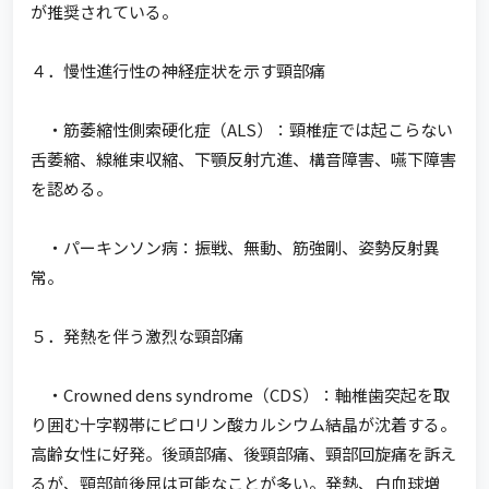
が推奨されている。
４．慢性進行性の神経症状を示す頸部痛
・筋萎縮性側索硬化症（ALS）：頸椎症では起こらない
舌萎縮、線維束収縮、下顎反射亢進、構音障害、嚥下障害
を認める。
・パーキンソン病：振戦、無動、筋強剛、姿勢反射異
常。
５．発熱を伴う激烈な頸部痛
・Crowned dens syndrome（CDS）：軸椎歯突起を取
り囲む十字靱帯にピロリン酸カルシウム結晶が沈着する。
高齢女性に好発。後頭部痛、後頸部痛、頸部回旋痛を訴え
るが、頸部前後屈は可能なことが多い。発熱、白血球増