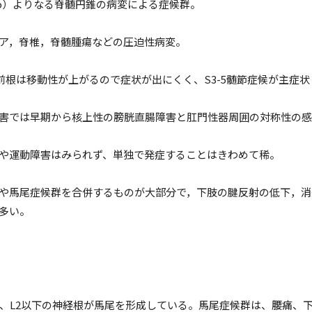
Co）よりなる脊髄円錐の病変による症候群。
ア，脊椎，脊髄腫瘍などの圧迫性病変。
-2前根は移動性が上がるので症状が出にくく、S3-5髄節症候が主症
害では早期から核上性の膀胱直腸障害と肛門性器周囲の対称性の感
や運動障害はみられず、単独で発症することはきわめて稀。
や馬尾症候群を合併するものが大部分で，下肢の腱反射の低下，消
多い。
、L2以下の神経根が馬尾を形成している。馬尾症候群は、腰痛、