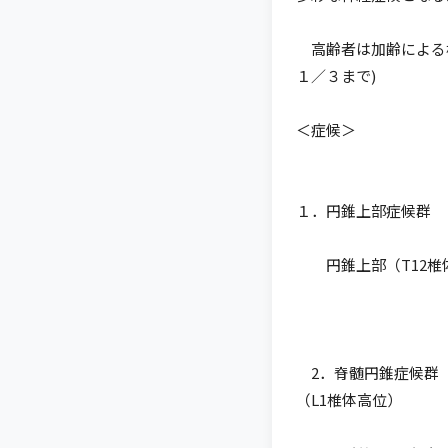
高齢者は加齢による椎
１／３まで)
＜症候＞
１．円錐上部症候群
円錐上部（T12椎体高位
2．脊髄円錐症候群
（L1椎体高位）