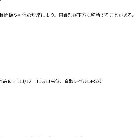
間板や椎体の短縮により、円錐部が下方に移動することがある。(
：T11/12－T12/L1高位、脊髄レベルL4-S2）