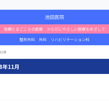
池田医院
信頼とまごころの医療 からだにやさしい医療をめざして
整形外科 外科 リハビリテーション科
11月
8年11月