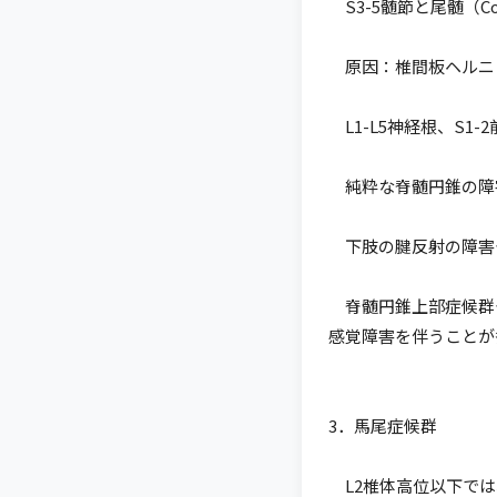
S3-5髄節と尾髄（
原因：椎間板ヘルニ
L1-L5神経根、S1
純粋な脊髄円錐の障
下肢の腱反射の障害
脊髄円錐上部症候群
感覚障害を伴うことが
3．馬尾症候群
L2椎体高位以下では