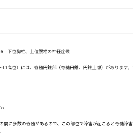
426 下位胸椎、上位腰椎の神経症候
L1高位）には、脊髄円錐部（脊髄円錐、円錐上部）があります。T11
Co
の間に多数の脊髄があるので、この部位で障害が起こると脊髄障害
。