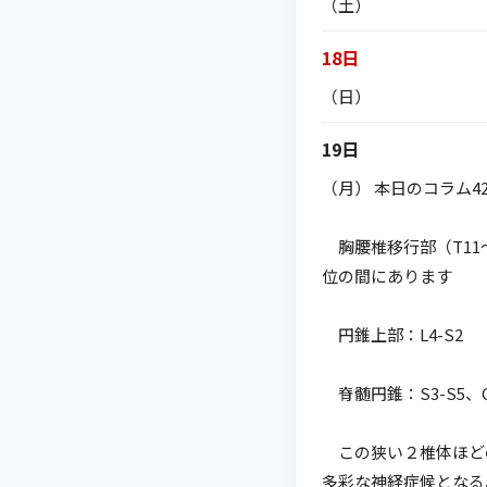
（土）
18日
（日）
19日
（月） 本日のコラム
胸腰椎移行部（T11～
位の間にあります
円錐上部：L4-S2
脊髄円錐：S3-S5、
この狭い２椎体ほど
多彩な神経症候となる