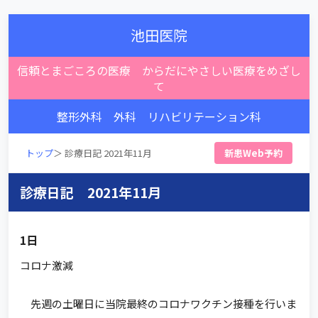
池田医院
信頼とまごころの医療 からだにやさしい医療をめざし
て
整形外科 外科 リハビリテーション科
トップ
＞ 診療日記 2021年11月
新患Web予約
診療日記 2021年11月
1日
コロナ激減
先週の土曜日に当院最終のコロナワクチン接種を行いま